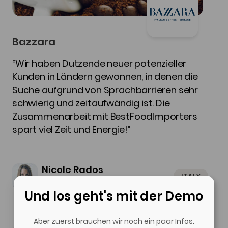
Bazzara
“Wir haben Dutzende neuer potenzieller
Kunden in Ländern gewonnen, in denen die
Suche aufgrund von Sprachbarrieren sehr
schwierig und zeitaufwändig ist. Die
Zusammenarbeit mit BestFoodImporters
spart viel Zeit und Energie!”
Nicole Rados
ITALY
Exportvertriebsberater
Und los geht's mit der Demo
Aber zuerst brauchen wir noch ein paar Infos.