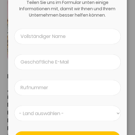
Teilen Sie uns im Formular unten einige
Informationen mit, damit wir Ihnen und Ihrem
Unternehmen besser helfen können.
Delicat Aliment
„
Eine großartige Möglichkeit, unser
internationales Geschäft zu verbessern!
Das Bestfoodimporters-Team war sehr
hilfsbereit und lieferte sowohl hochwertige
Informationen als auch persönliches
Fachwissen. Großartige Fachleute, die unser