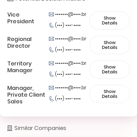
Vice
•••••••@••••.br
Show
President
Details
(•••) •••-••••
Regional
•••••••@••••.br
Show
Director
Details
(•••) •••-••••
Territory
•••••••@••••.br
Show
Manager
Details
(•••) •••-••••
Manager,
•••••••@••••.br
Show
Private Client
Details
(•••) •••-••••
Sales
Similar Companies