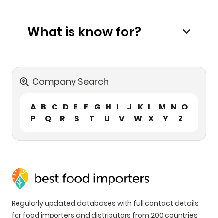
What is know for?
Company Search
A
B
C
D
E
F
G
H
I
J
K
L
M
N
O
P
Q
R
S
T
U
V
W
X
Y
Z
Regularly updated databases with full contact details
for food importers and distributors from 200 countries