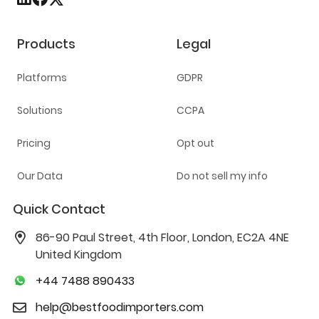
Products
Legal
Platforms
GDPR
Solutions
CCPA
Pricing
Opt out
Our Data
Do not sell my info
Quick Contact
86-90 Paul Street, 4th Floor, London, EC2A 4NE
United Kingdom
+44 7488 890433
help@bestfoodimporters.com