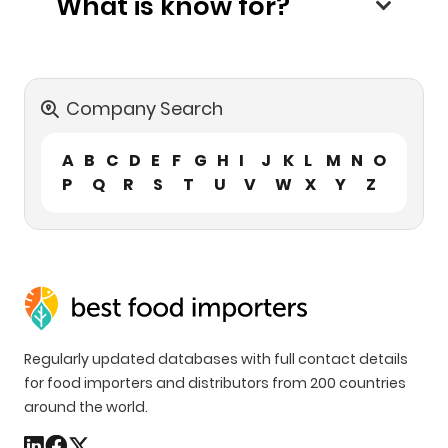
What is know for?
Company Search
A
B
C
D
E
F
G
H
I
J
K
L
M
N
O
P
Q
R
S
T
U
V
W
X
Y
Z
Regularly updated databases with full contact details
for food importers and distributors from 200 countries
around the world.