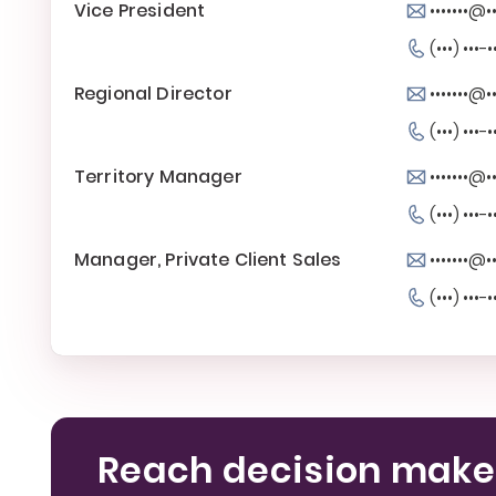
Vice President
•••••••@••
(•••) •••-•
Regional Director
•••••••@••
(•••) •••-•
Territory Manager
•••••••@••
(•••) •••-•
Manager, Private Client Sales
•••••••@••
(•••) •••-•
Reach decision make