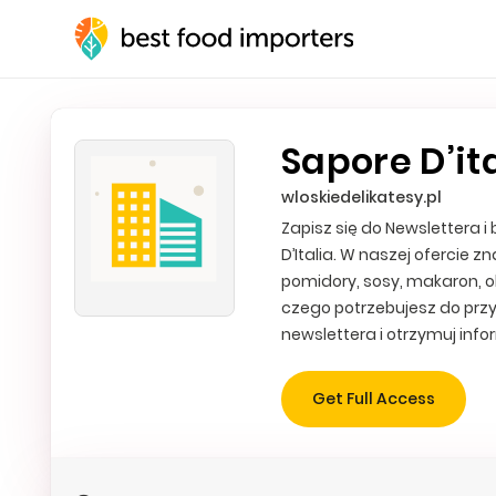
Sapore D’ita
wloskiedelikatesy.pl
Zapisz się do Newslettera 
D’Italia. W naszej ofercie z
pomidory, sosy, makaron, oli
czego potrzebujesz do prz
newslettera i otrzymuj inf
Get Full Access