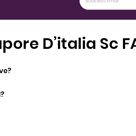
pore D’italia Sc 
oyees does have?
d?