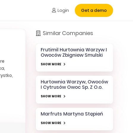
Login
Get a demo
Similar Companies
Frutimil Hurtownia Warzyw I
Owoców Zbigniew Smulski
ore
SHOW MORE
ka,
zystko,
Hurtownia Warzyw, Owoców
I Cytrusów Owoc Sp. Z O.o.
SHOW MORE
Marfruts Martyna Stępień
SHOW MORE