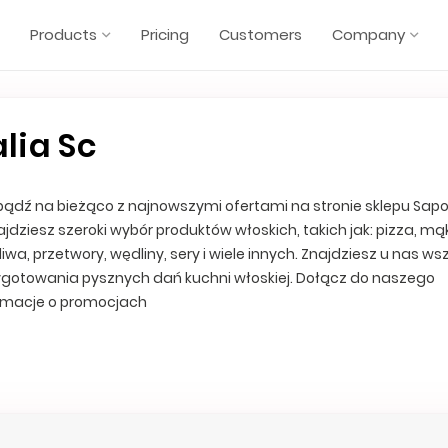
Products
Pricing
Customers
Company
lia Sc
i bądź na bieżąco z najnowszymi ofertami na stronie sklepu Sap
najdziesz szeroki wybór produktów włoskich, takich jak: pizza, mą
wa, przetwory, wędliny, sery i wiele innych. Znajdziesz u nas ws
ygotowania pysznych dań kuchni włoskiej. Dołącz do naszego
ormacje o promocjach