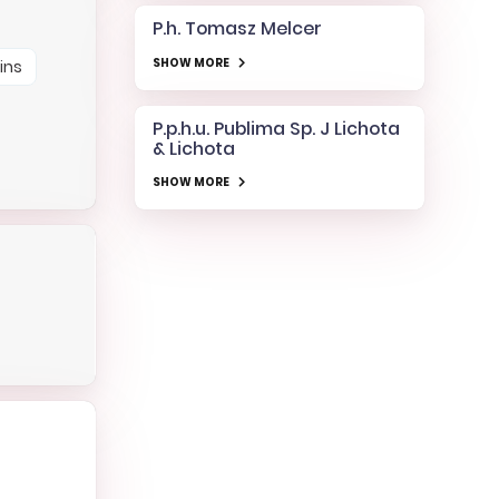
P.h. Tomasz Melcer
SHOW MORE
ins
P.p.h.u. Publima Sp. J Lichota
& Lichota
SHOW MORE