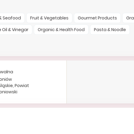
 & Seafood
Fruit & Vegetables
Gourmet Products
Gra
e Oil & Vinegar
Organic & Health Food
Pasta & Noodle
dwalna
żoniów
ląskie, Powiat
oniowski