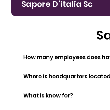
Sapore D’italia Sc
Sa
How many empl
Where is headquarters locate
What is know for?