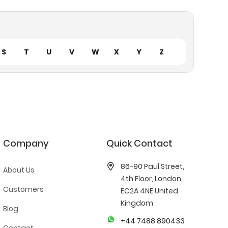
S
T
U
V
W
X
Y
Z
Company
Quick Contact
86-90 Paul Street,
About Us
4th Floor, London,
Customers
EC2A 4NE United
Kingdom
Blog
+44 7488 890433
Contact