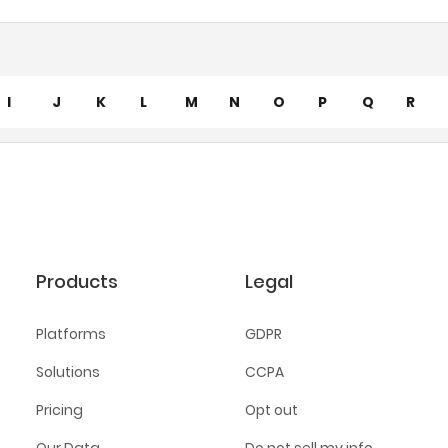
I
J
K
L
M
N
O
P
Q
R
Products
Legal
Platforms
GDPR
Solutions
CCPA
Pricing
Opt out
Our Data
Do not sell my info