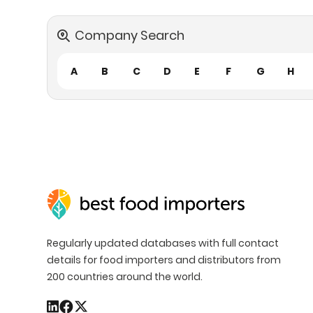
Company Search
A
B
C
D
E
F
G
H
Regularly updated databases with full contact
details for food importers and distributors from
200 countries around the world.