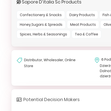
Sapore D’italia Sc Products
Confectionery & Snacks
Dairy Products
Fish
Honey,Sugars & Spreads
Meat Products
Oliv
Spices, Herbs & Seasonings
Tea & Coffee
6 Po
Distributor, Wholesaler, Online
Dzier
Store
Dolnoś
dzierż
Potential Decision Makers